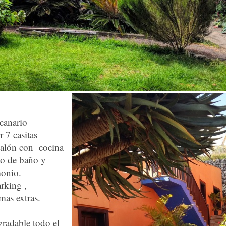
 canario
 7 casitas
salón con cocina
to de baño y
monio.
rking ,
mas extras.
gradable todo el