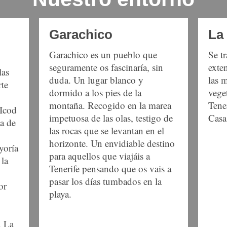
Garachico
La 
Garachico es un pueblo que
Se t
seguramente os fascinaría, sin
exte
las
duda. Un lugar blanco y
las 
rte
dormido a los pies de la
vege
montaña. Recogido en la marea
Tene
 Icod
impetuosa de las olas, testigo de
Casa
ma de
las rocas que se levantan en el
horizonte. Un envidiable destino
yoría
para aquellos que viajáis a
 la
Tenerife pensando que os vais a
pasar los días tumbados en la
or
playa.
. La