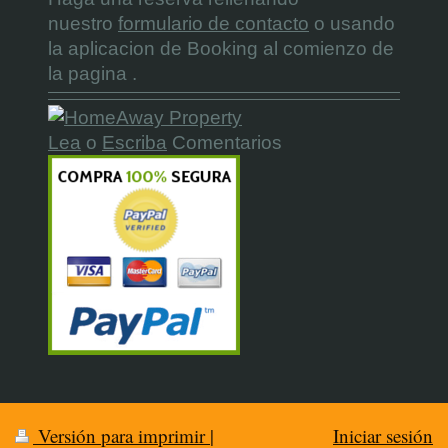
nuestro
formulario de contacto
o usando
la aplicacion de Booking al comienzo de
la pagina .
Lea
o
Escriba
Comentarios
Versión para imprimir
|
Iniciar sesión