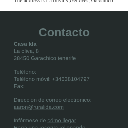
The address is La oliva 8,Genoves, Garachico
Contacto
Casa Ida
La oliva, 8
38450
Garachico
tenerife
Teléfono:
Teléfono móvil: +34638104797
Fax:
Dirección de correo electrónico:
aaron@ruralida.com
Infórmese de
cómo llegar
.
Haga una reserva rellenando